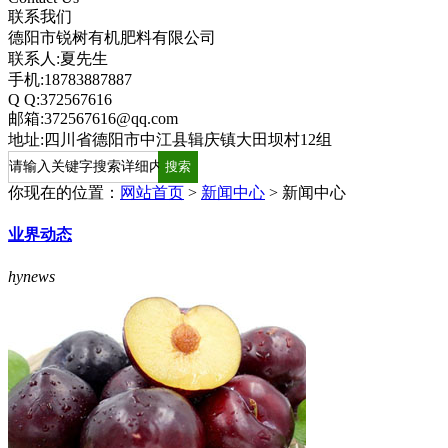
联系我们
德阳市锐树有机肥料有限公司
联系人:夏先生
手机:18783887887
Q Q:372567616
邮箱:372567616@qq.com
地址:四川省德阳市中江县辑庆镇大田坝村12组
你现在的位置：
网站首页
>
新闻中心
>
新闻中心
业界动态
hynews